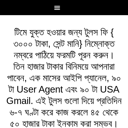
আমাদের সম্পর্কে
টিমে এড হন
যোগাযোগ করুন
টিমে যুক্ত হওয়ার জন্য টুলস ফি {
৩০০০ টাকা, সেন্ট মানি} নিম্নোক্ত
নম্বরে পাঠিয়ে ফরমটি পূরন করুন।
তিন হাজার টাকার বিনিময়ে আপনারা
পাবেন, এক মাসের আইপি প্যানেল, ৯০
টা User Agent এবং ৯০ টা USA
Gmail. এই টুলস গুলো দিয়ে প্রতিদিন
৬-৭ ঘণ্টা করে কাজ করলে ৪৫ থেকে
৫০ হাজার টাকা ইনকাম করা সম্ভব।