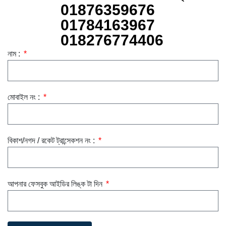
01876359676
01784163967
018276774406
নাম :
মোবাইল নং :
বিকাশ/নগদ / রকেট ট্রান্সেকশন নং :
আপনার ফেসবুক আইডির লিঙ্ক টা দিন